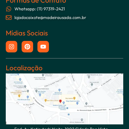
Whatsapp: (11) 97319-2421
lojadocaixote@madeirausada.com.br
Mídias Sociais
Localização